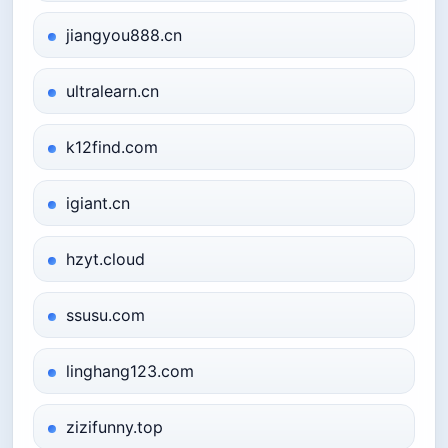
jiangyou888.cn
ultralearn.cn
k12find.com
igiant.cn
hzyt.cloud
ssusu.com
linghang123.com
zizifunny.top