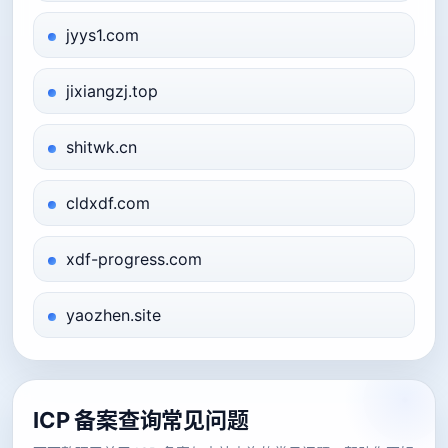
jyys1.com
jixiangzj.top
shitwk.cn
cldxdf.com
xdf-progress.com
yaozhen.site
ICP 备案查询常见问题