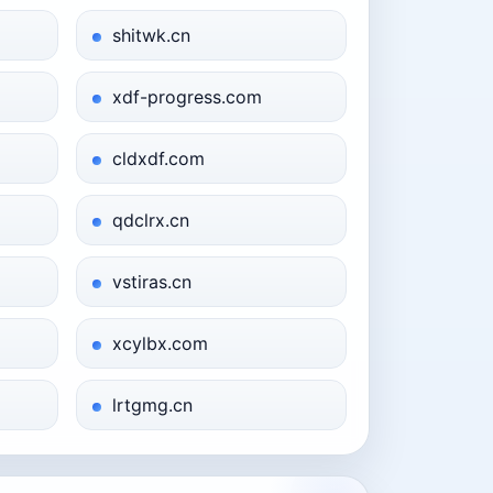
shitwk.cn
xdf-progress.com
cldxdf.com
qdclrx.cn
vstiras.cn
xcylbx.com
lrtgmg.cn