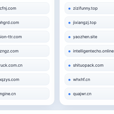
cfnj.com
zizifunny.top
hgrd.com
jixiangzj.top
sion-ttr.com
yaozhen.site
zngz.com
intelligentecho.online
ruck.com.cn
shituopack.com
qzys.com
whxhf.cn
ngine.cn
quajwr.cn