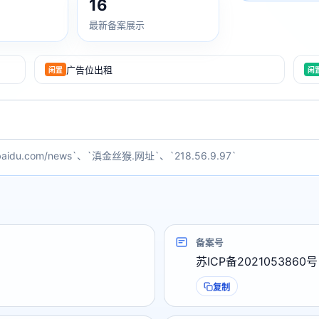
16
最新备案展示
广告位出租
闲置
闲
baidu.com/news`、`滇金丝猴.网址`、`218.56.9.97`
备案号
苏ICP备2021053860号
复制