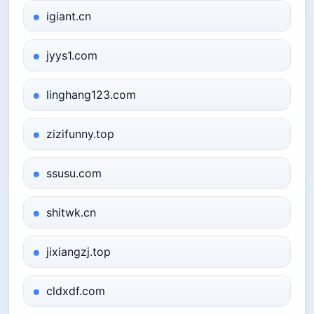
igiant.cn
jyys1.com
linghang123.com
zizifunny.top
ssusu.com
shitwk.cn
jixiangzj.top
cldxdf.com