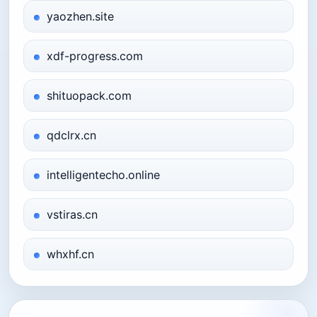
yaozhen.site
xdf-progress.com
shituopack.com
qdclrx.cn
intelligentecho.online
vstiras.cn
whxhf.cn