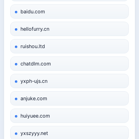
baidu.com
hellofurry.cn
ruishou.ltd
chatdlm.com
yxph-ujs.cn
anjuke.com
huiyuee.com
yxszyyy.net