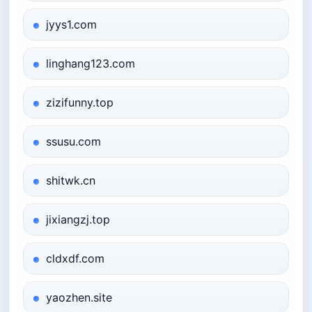
jyys1.com
linghang123.com
zizifunny.top
ssusu.com
shitwk.cn
jixiangzj.top
cldxdf.com
yaozhen.site