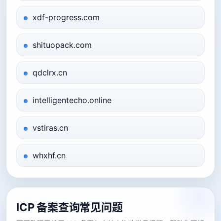
xdf-progress.com
shituopack.com
qdclrx.cn
intelligentecho.online
vstiras.cn
whxhf.cn
ICP 备案查询常见问题