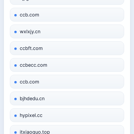
ccb.com
wxlxjy.cn
ccbft.com
ccbecc.com
ccb.com
bjhdedu.cn
hypixel.cc
itxiaoguo.top