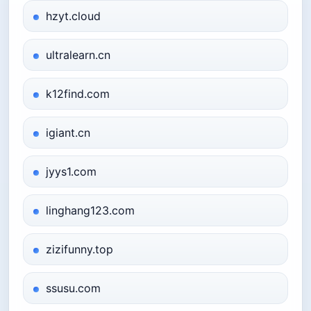
hzyt.cloud
ultralearn.cn
k12find.com
igiant.cn
jyys1.com
linghang123.com
zizifunny.top
ssusu.com