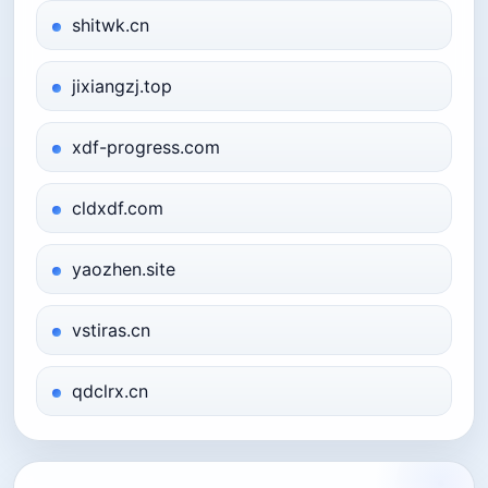
shitwk.cn
jixiangzj.top
xdf-progress.com
cldxdf.com
yaozhen.site
vstiras.cn
qdclrx.cn