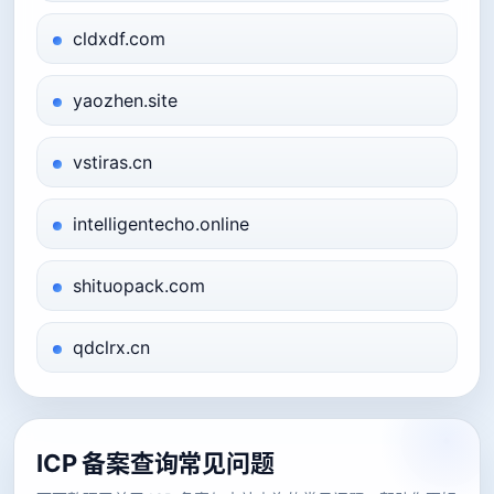
cldxdf.com
yaozhen.site
vstiras.cn
intelligentecho.online
shituopack.com
qdclrx.cn
ICP 备案查询常见问题