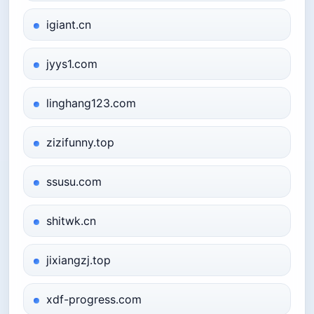
igiant.cn
jyys1.com
linghang123.com
zizifunny.top
ssusu.com
shitwk.cn
jixiangzj.top
xdf-progress.com