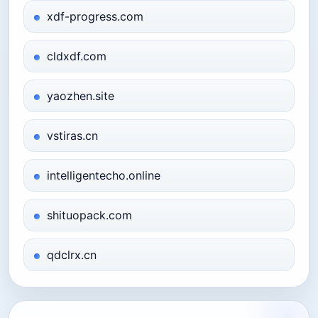
xdf-progress.com
cldxdf.com
yaozhen.site
vstiras.cn
intelligentecho.online
shituopack.com
qdclrx.cn