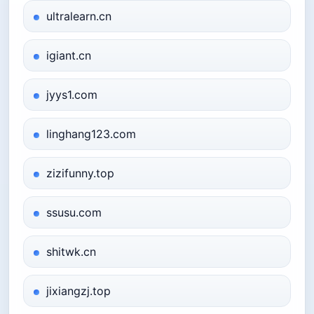
ultralearn.cn
igiant.cn
jyys1.com
linghang123.com
zizifunny.top
ssusu.com
shitwk.cn
jixiangzj.top