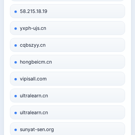
58.215.18.19
yxph-ujs.cn
cqbszyy.cn
hongbeicm.cn
vipisall.com
ultralearn.cn
ultralearn.cn
sunyat-sen.org