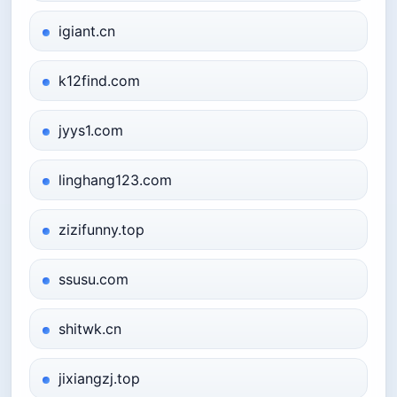
igiant.cn
k12find.com
jyys1.com
linghang123.com
zizifunny.top
ssusu.com
shitwk.cn
jixiangzj.top