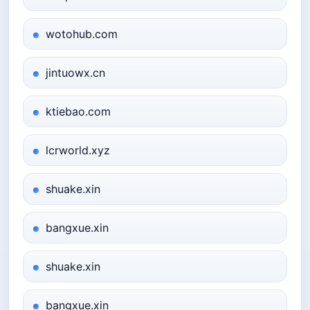
wotohub.com
jintuowx.cn
ktiebao.com
lcrworld.xyz
shuake.xin
bangxue.xin
shuake.xin
bangxue.xin