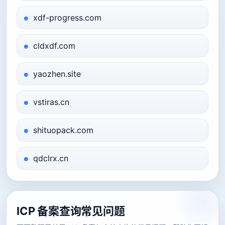
xdf-progress.com
cldxdf.com
yaozhen.site
vstiras.cn
shituopack.com
qdclrx.cn
ICP 备案查询常见问题