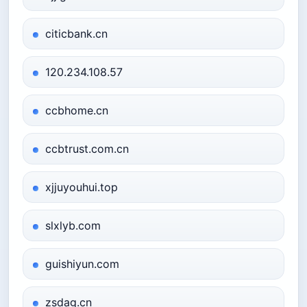
citicbank.cn
120.234.108.57
ccbhome.cn
ccbtrust.com.cn
xjjuyouhui.top
slxlyb.com
guishiyun.com
zsdag.cn