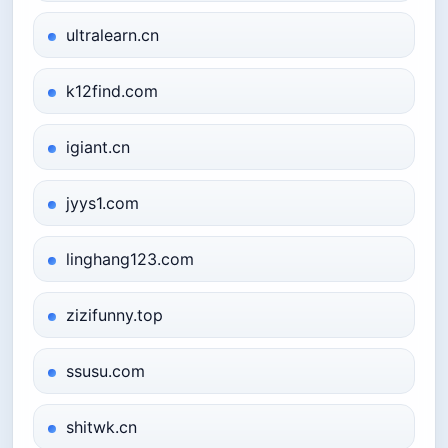
ultralearn.cn
k12find.com
igiant.cn
jyys1.com
linghang123.com
zizifunny.top
ssusu.com
shitwk.cn