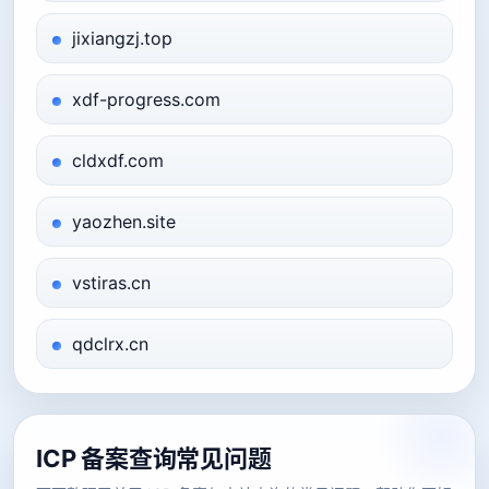
jixiangzj.top
xdf-progress.com
cldxdf.com
yaozhen.site
vstiras.cn
qdclrx.cn
ICP 备案查询常见问题