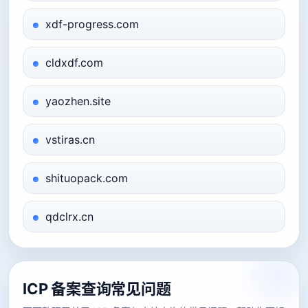
xdf-progress.com
cldxdf.com
yaozhen.site
vstiras.cn
shituopack.com
qdclrx.cn
ICP 备案查询常见问题