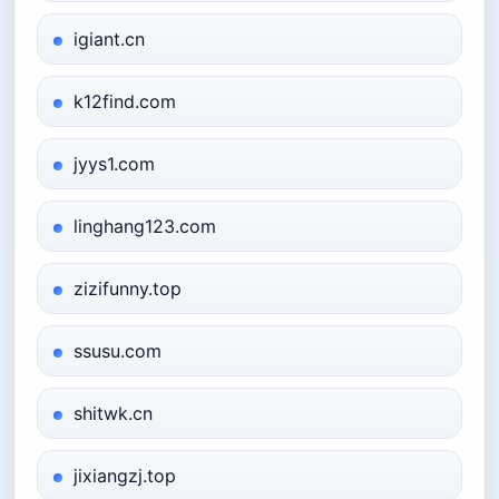
igiant.cn
k12find.com
jyys1.com
linghang123.com
zizifunny.top
ssusu.com
shitwk.cn
jixiangzj.top