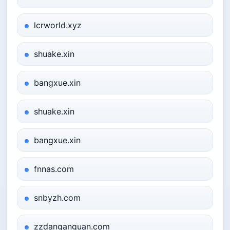
lcrworld.xyz
shuake.xin
bangxue.xin
shuake.xin
bangxue.xin
fnnas.com
snbyzh.com
zzdanganguan.com