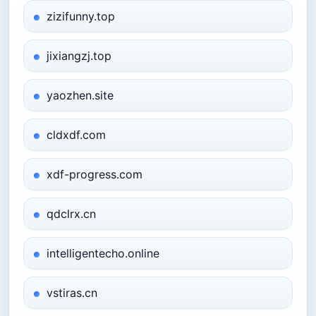
zizifunny.top
jixiangzj.top
yaozhen.site
cldxdf.com
xdf-progress.com
qdclrx.cn
intelligentecho.online
vstiras.cn