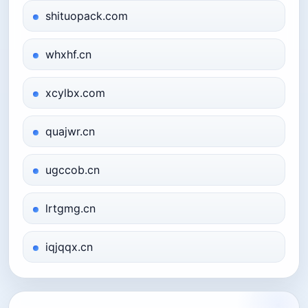
shituopack.com
whxhf.cn
xcylbx.com
quajwr.cn
ugccob.cn
lrtgmg.cn
iqjqqx.cn