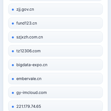
zjj.gov.cn
fund123.cn
szjxzh.com.cn
tz12306.com
bigdata-expo.cn
embervale.cn
gy-imcloud.com
221.179.74.65