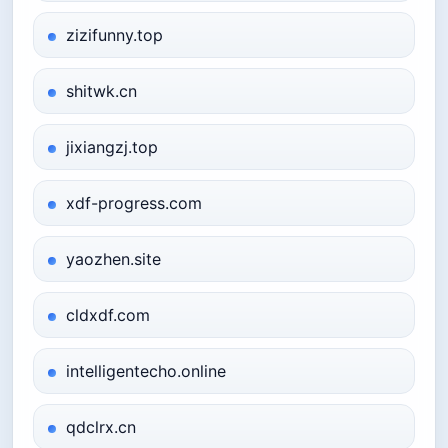
zizifunny.top
shitwk.cn
jixiangzj.top
xdf-progress.com
yaozhen.site
cldxdf.com
intelligentecho.online
qdclrx.cn