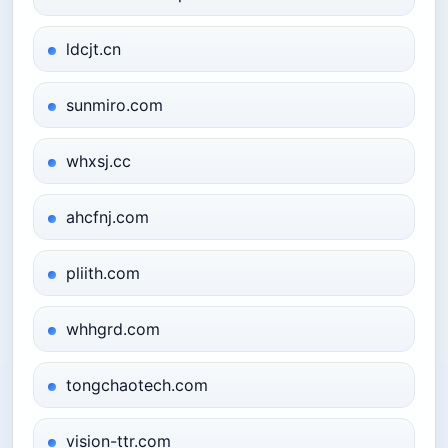
ldcjt.cn
sunmiro.com
whxsj.cc
ahcfnj.com
pliith.com
whhgrd.com
tongchaotech.com
vision-ttr.com