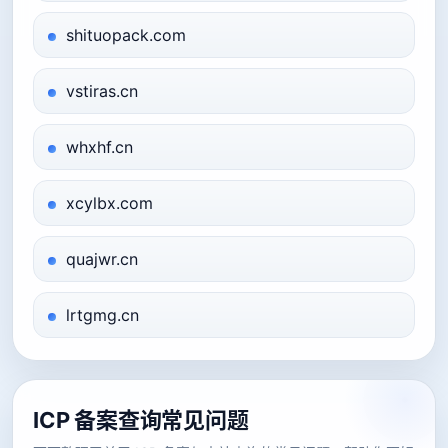
shituopack.com
vstiras.cn
whxhf.cn
xcylbx.com
quajwr.cn
lrtgmg.cn
ICP 备案查询常见问题