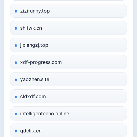
zizifunny.top
shitwk.cn
jixiangzj.top
xdf-progress.com
yaozhen.site
cldxdf.com
intelligentecho.online
qdclrx.cn