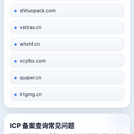
shituopack.com
vstiras.cn
whxhf.cn
xcylbx.com
quajwr.cn
lrtgmg.cn
ICP 备案查询常见问题