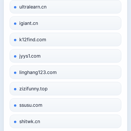
ultralearn.cn
igiant.cn
k12find.com
jyys1.com
linghang123.com
zizifunny.top
ssusu.com
shitwk.cn