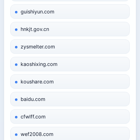
guishiyun.com
hnkjt.gov.cn
zysmelter.com
kaoshixing.com
koushare.com
baidu.com
cfwlff.com
wef2008.com