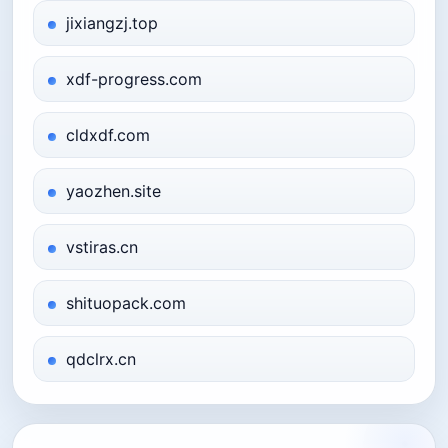
jixiangzj.top
xdf-progress.com
cldxdf.com
yaozhen.site
vstiras.cn
shituopack.com
qdclrx.cn