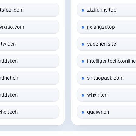
tsteel.com
zizifunny.top
yixiao.com
jixiangzj.top
itwk.cn
yaozhen.site
hddsj.cn
intelligentecho.online
hdnet.cn
shituopack.com
hddsj.cn
whxhf.cn
che.tech
quajwr.cn