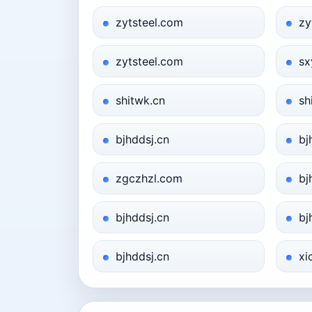
zytsteel.com
zy
zytsteel.com
sx
shitwk.cn
sh
bjhddsj.cn
bj
zgczhzl.com
bj
bjhddsj.cn
bj
bjhddsj.cn
xi