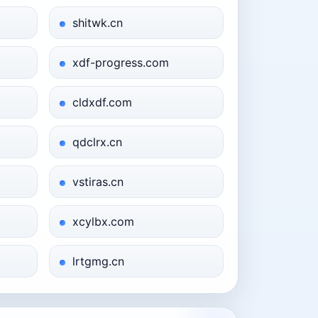
shitwk.cn
xdf-progress.com
cldxdf.com
qdclrx.cn
vstiras.cn
xcylbx.com
lrtgmg.cn