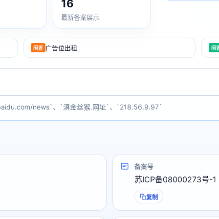
16
最新备案展示
广告位出租
闲置
闲
baidu.com/news`、`滇金丝猴.网址`、`218.56.9.97`
备案号
苏ICP备08000273号-1
复制