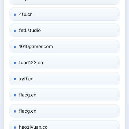
4tu.cn
fetl.studio
1010gamer.com
fund123.cn
xy9.cn
flacg.cn
flacg.cn
haoziyuan.cc