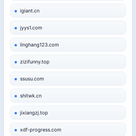
igiant.cn
jyys1.com
linghang123.com
zizifunny.top
ssusu.com
shitwk.cn
jixiangzj.top
xdf-progress.com