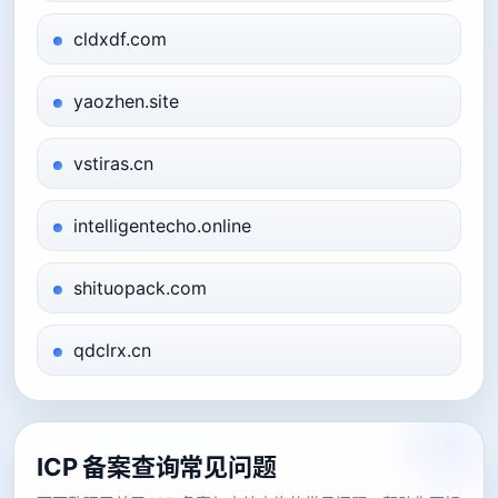
cldxdf.com
yaozhen.site
vstiras.cn
intelligentecho.online
shituopack.com
qdclrx.cn
ICP 备案查询常见问题