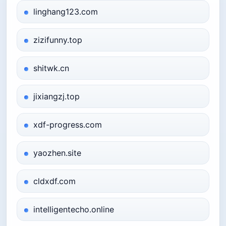
linghang123.com
zizifunny.top
shitwk.cn
jixiangzj.top
xdf-progress.com
yaozhen.site
cldxdf.com
intelligentecho.online