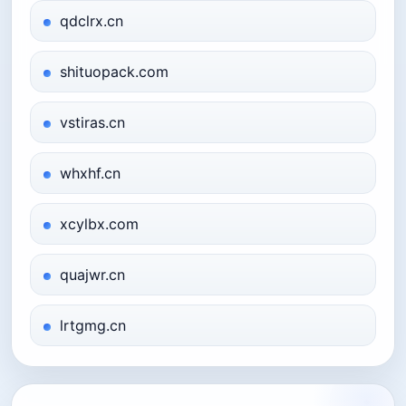
qdclrx.cn
shituopack.com
vstiras.cn
whxhf.cn
xcylbx.com
quajwr.cn
lrtgmg.cn