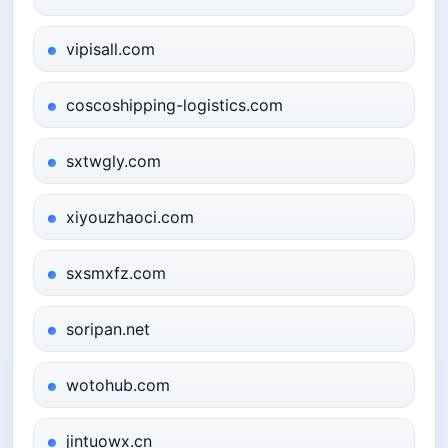
vipisall.com
coscoshipping-logistics.com
sxtwgly.com
xiyouzhaoci.com
sxsmxfz.com
soripan.net
wotohub.com
jintuowx.cn