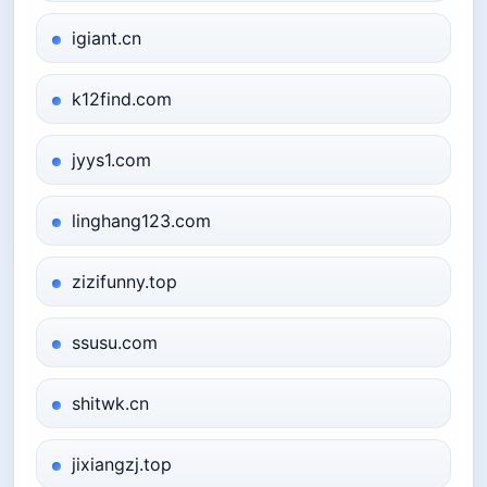
igiant.cn
k12find.com
jyys1.com
linghang123.com
zizifunny.top
ssusu.com
shitwk.cn
jixiangzj.top