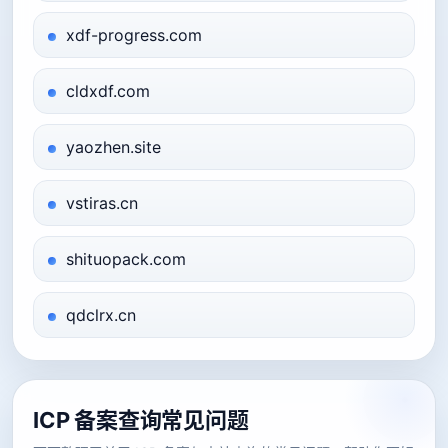
xdf-progress.com
cldxdf.com
yaozhen.site
vstiras.cn
shituopack.com
qdclrx.cn
ICP 备案查询常见问题