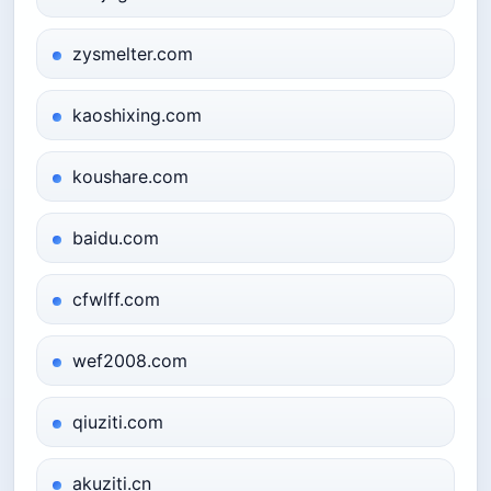
zysmelter.com
kaoshixing.com
koushare.com
baidu.com
cfwlff.com
wef2008.com
qiuziti.com
akuziti.cn