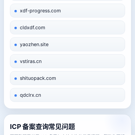
xdf-progress.com
cldxdf.com
yaozhen.site
vstiras.cn
shituopack.com
qdclrx.cn
ICP 备案查询常见问题