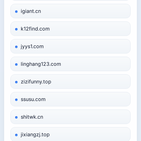
igiant.cn
k12find.com
jyys1.com
linghang123.com
zizifunny.top
ssusu.com
shitwk.cn
jixiangzj.top