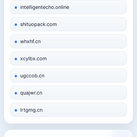
intelligentecho.online
shituopack.com
whxhf.cn
xcylbx.com
ugccob.cn
quajwr.cn
lrtgmg.cn