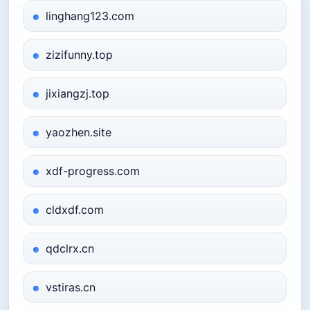
linghang123.com
zizifunny.top
jixiangzj.top
yaozhen.site
xdf-progress.com
cldxdf.com
qdclrx.cn
vstiras.cn