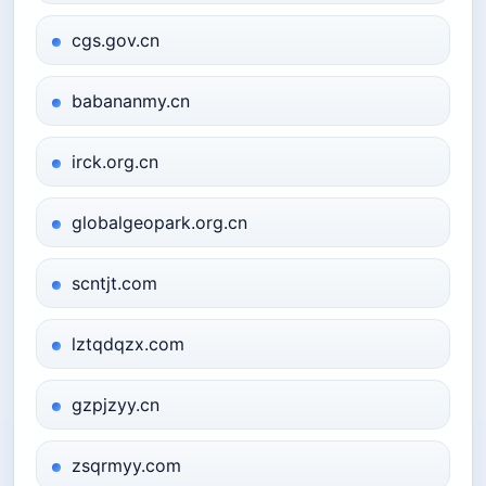
cgs.gov.cn
babananmy.cn
irck.org.cn
globalgeopark.org.cn
scntjt.com
lztqdqzx.com
gzpjzyy.cn
zsqrmyy.com