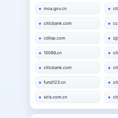
moa.gov.cn
ci
citicbank.com
cc
cdiisp.com
zj
10086.cn
ci
citicbank.com
ci
fund123.cn
ci
siris.com.cn
ci