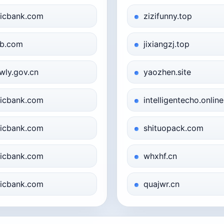
ticbank.com
zizifunny.top
b.com
jixiangzj.top
jwly.gov.cn
yaozhen.site
ticbank.com
intelligentecho.online
ticbank.com
shituopack.com
ticbank.com
whxhf.cn
ticbank.com
quajwr.cn