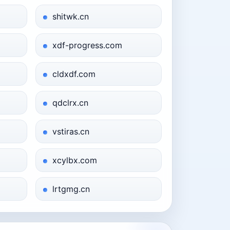
shitwk.cn
xdf-progress.com
cldxdf.com
qdclrx.cn
vstiras.cn
xcylbx.com
lrtgmg.cn