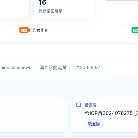
16
最新备案展示
广告位出租
闲置
闲
baidu.com/news`、`滇金丝猴.网址`、`218.56.9.97`
备案号
鄂ICP备2024078275号
复制