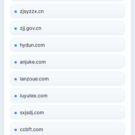
zjsyzzx.cn
zjj.gov.cn
hydun.com
anjuke.com
lanzoue.com
luyutex.com
sxjsdj.com
ccbft.com