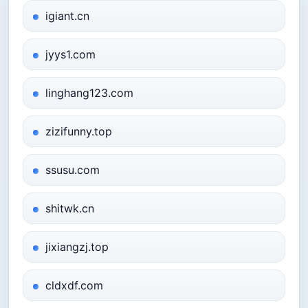
igiant.cn
jyys1.com
linghang123.com
zizifunny.top
ssusu.com
shitwk.cn
jixiangzj.top
cldxdf.com