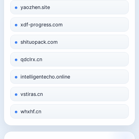
yaozhen.site
xdf-progress.com
shituopack.com
qdclrx.cn
intelligentecho.online
vstiras.cn
whxhf.cn