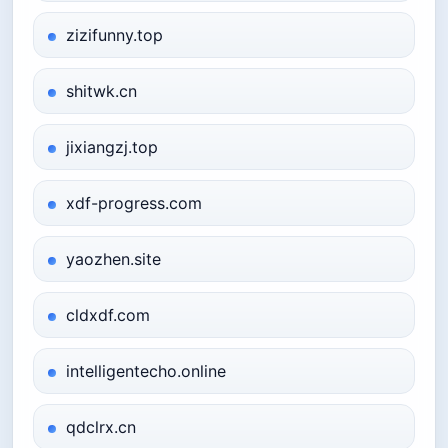
zizifunny.top
shitwk.cn
jixiangzj.top
xdf-progress.com
yaozhen.site
cldxdf.com
intelligentecho.online
qdclrx.cn