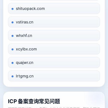
shituopack.com
vstiras.cn
whxhf.cn
xcylbx.com
quajwr.cn
lrtgmg.cn
ICP 备案查询常见问题