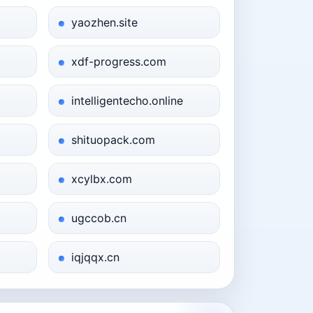
yaozhen.site
xdf-progress.com
intelligentecho.online
shituopack.com
xcylbx.com
ugccob.cn
iqjqqx.cn