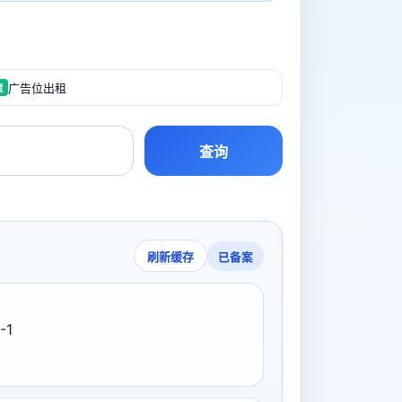
广告位出租
置
查询
已备案
刷新缓存
-1