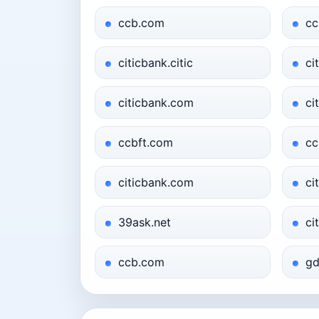
ccb.com
cc
citicbank.citic
ci
citicbank.com
ci
ccbft.com
cc
citicbank.com
ci
39ask.net
ci
ccb.com
gd