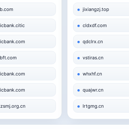
b.com
jixiangzj.top
ticbank.citic
cldxdf.com
ticbank.com
qdclrx.cn
bft.com
vstiras.cn
ticbank.com
whxhf.cn
ticbank.com
quajwr.cn
zsmj.org.cn
lrtgmg.cn