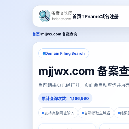
首页
TPname域名注册
/
首页
mjjwx.com 备案查询
Domain Filing Search
mjjwx.com 备
当前结果页已经打开，页面会自动查询并展
累计查询次数：1,166,990
支持完整网址输入
自动提取主域名
结果