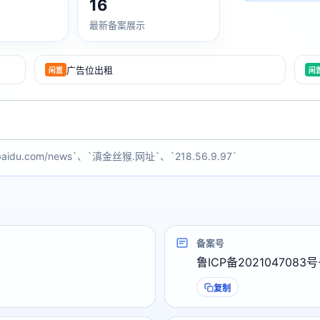
16
最新备案展示
广告位出租
闲置
闲
baidu.com/news`、`滇金丝猴.网址`、`218.56.9.97`
备案号
鲁ICP备2021047083号
复制