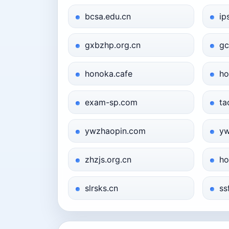
bcsa.edu.cn
ip
gxbzhp.org.cn
gc
honoka.cafe
ho
exam-sp.com
ta
ywzhaopin.com
yw
zhzjs.org.cn
ho
slrsks.cn
ss