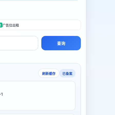
广告位出租
置
查询
已备案
刷新缓存
-1