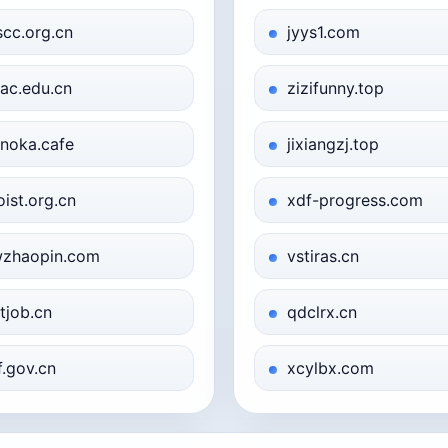
scc.org.cn
jyys1.com
ac.edu.cn
zizifunny.top
noka.cafe
jixiangzj.top
oist.org.cn
xdf-progress.com
zhaopin.com
vstiras.cn
tjob.cn
qdclrx.cn
f.gov.cn
xcylbx.com