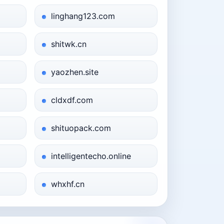
linghang123.com
shitwk.cn
yaozhen.site
cldxdf.com
shituopack.com
intelligentecho.online
whxhf.cn