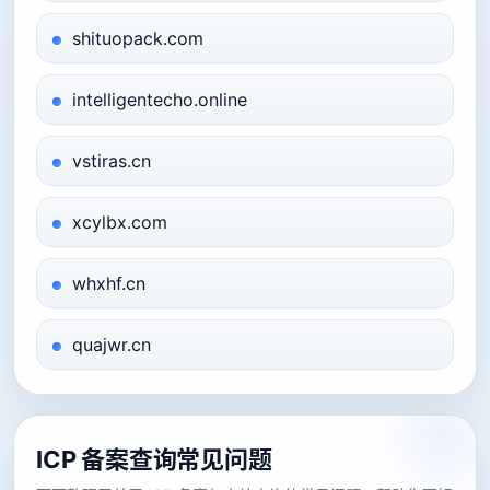
shituopack.com
intelligentecho.online
vstiras.cn
xcylbx.com
whxhf.cn
quajwr.cn
ICP 备案查询常见问题