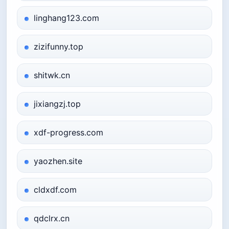
linghang123.com
zizifunny.top
shitwk.cn
jixiangzj.top
xdf-progress.com
yaozhen.site
cldxdf.com
qdclrx.cn