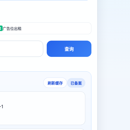
广告位出租
置
查询
已备案
刷新缓存
-1