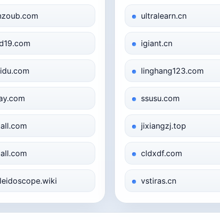
nzoub.com
ultralearn.cn
jd19.com
igiant.cn
idu.com
linghang123.com
ay.com
ssusu.com
all.com
jixiangzj.top
all.com
cldxdf.com
leidoscope.wiki
vstiras.cn