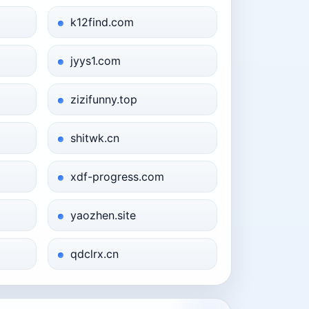
k12find.com
jyys1.com
zizifunny.top
shitwk.cn
xdf-progress.com
yaozhen.site
qdclrx.cn