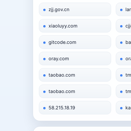
zjj.gov.cn
la
xiaoluyy.com
cj
gitcode.com
ba
oray.com
or
taobao.com
tm
taobao.com
tm
58.215.18.19
ka