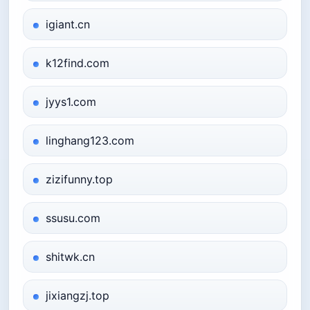
igiant.cn
k12find.com
jyys1.com
linghang123.com
zizifunny.top
ssusu.com
shitwk.cn
jixiangzj.top