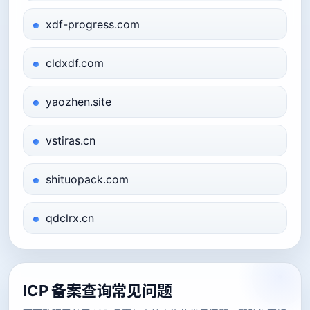
xdf-progress.com
cldxdf.com
yaozhen.site
vstiras.cn
shituopack.com
qdclrx.cn
ICP 备案查询常见问题