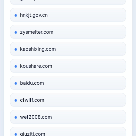
hnkjt.gov.cn
zysmelter.com
kaoshixing.com
koushare.com
baidu.com
cfwlff.com
wef2008.com
qiuziti.com