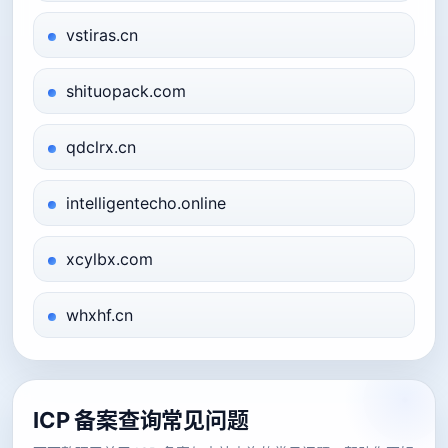
vstiras.cn
shituopack.com
qdclrx.cn
intelligentecho.online
xcylbx.com
whxhf.cn
ICP 备案查询常见问题