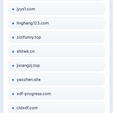
jyys1.com
linghang123.com
zizifunny.top
shitwk.cn
jixiangzj.top
yaozhen.site
xdf-progress.com
cldxdf.com