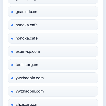
gcac.edu.cn
honoka.cafe
honoka.cafe
exam-sp.com
taoist.org.cn
ywzhaopin.com
ywzhaopin.com
zhzjs.org.cn