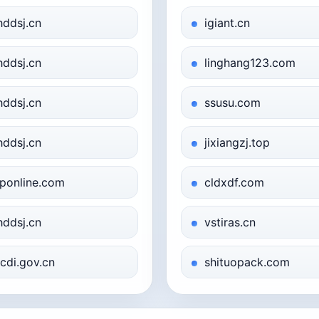
hddsj.cn
igiant.cn
hddsj.cn
linghang123.com
hddsj.cn
ssusu.com
hddsj.cn
jixiangzj.top
iponline.com
cldxdf.com
hddsj.cn
vstiras.cn
cdi.gov.cn
shituopack.com