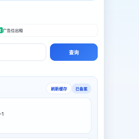
广告位出租
置
查询
已备案
刷新缓存
-1