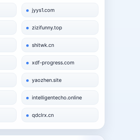
jyys1.com
zizifunny.top
shitwk.cn
xdf-progress.com
yaozhen.site
intelligentecho.online
qdclrx.cn