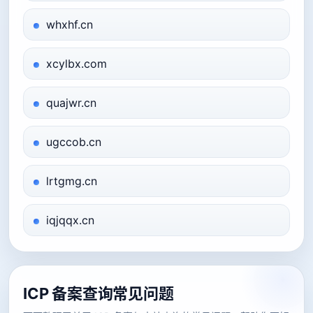
whxhf.cn
xcylbx.com
quajwr.cn
ugccob.cn
lrtgmg.cn
iqjqqx.cn
ICP 备案查询常见问题