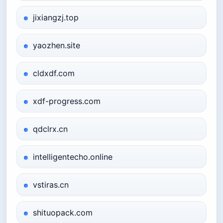
jixiangzj.top
yaozhen.site
cldxdf.com
xdf-progress.com
qdclrx.cn
intelligentecho.online
vstiras.cn
shituopack.com