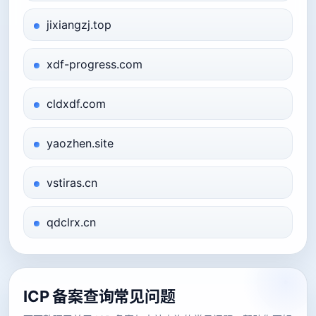
jixiangzj.top
xdf-progress.com
cldxdf.com
yaozhen.site
vstiras.cn
qdclrx.cn
ICP 备案查询常见问题