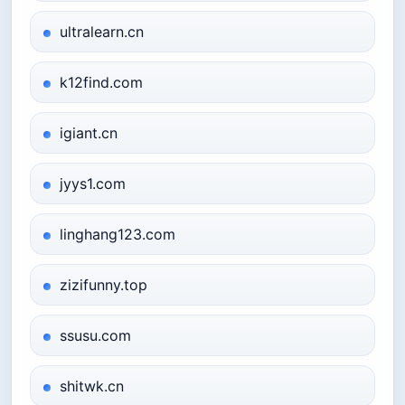
ultralearn.cn
k12find.com
igiant.cn
jyys1.com
linghang123.com
zizifunny.top
ssusu.com
shitwk.cn