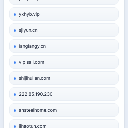
yxhyb.vip
sjiyun.cn
langlangy.cn
vipisall.com
shijihulian.com
222.85.190.230
ahsteelhome.com
jihaotun.com