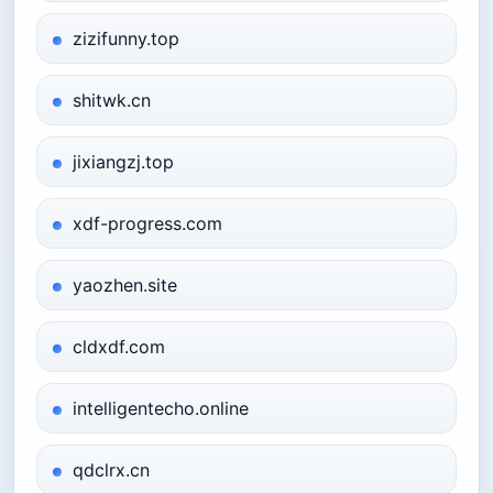
zizifunny.top
shitwk.cn
jixiangzj.top
xdf-progress.com
yaozhen.site
cldxdf.com
intelligentecho.online
qdclrx.cn