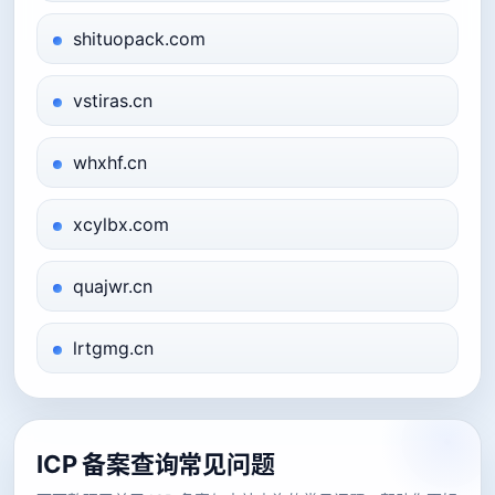
shituopack.com
vstiras.cn
whxhf.cn
xcylbx.com
quajwr.cn
lrtgmg.cn
ICP 备案查询常见问题