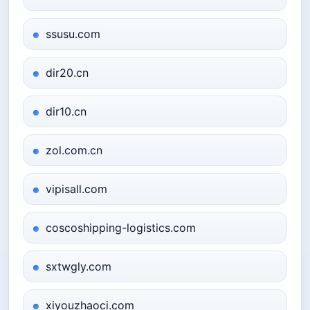
ssusu.com
dir20.cn
dir10.cn
zol.com.cn
vipisall.com
coscoshipping-logistics.com
sxtwgly.com
xiyouzhaoci.com