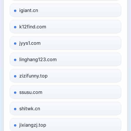
igiant.cn
k12find.com
jyys1.com
linghang123.com
zizifunny.top
ssusu.com
shitwk.cn
jixiangzj.top