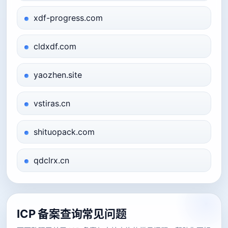
xdf-progress.com
cldxdf.com
yaozhen.site
vstiras.cn
shituopack.com
qdclrx.cn
ICP 备案查询常见问题