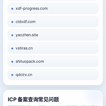
xdf-progress.com
cldxdf.com
yaozhen.site
vstiras.cn
shituopack.com
qdclrx.cn
ICP 备案查询常见问题