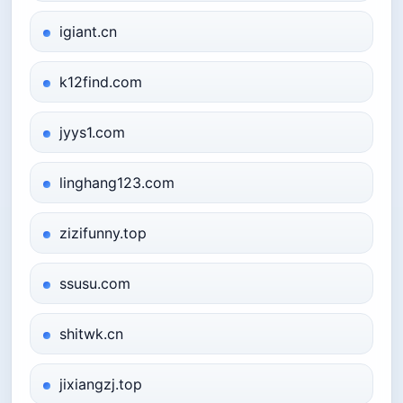
igiant.cn
k12find.com
jyys1.com
linghang123.com
zizifunny.top
ssusu.com
shitwk.cn
jixiangzj.top