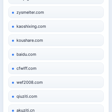
zysmelter.com
kaoshixing.com
koushare.com
baidu.com
cfwlff.com
wef2008.com
qiuziti.com
akuziti.cn