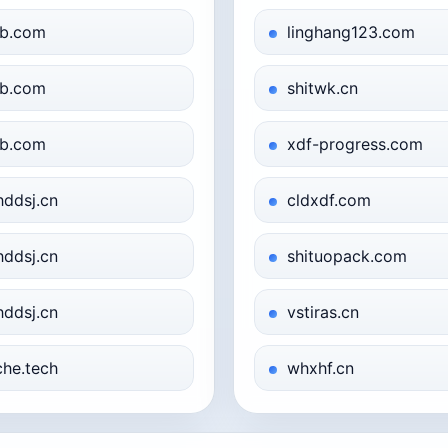
b.com
linghang123.com
b.com
shitwk.cn
b.com
xdf-progress.com
hddsj.cn
cldxdf.com
hddsj.cn
shituopack.com
hddsj.cn
vstiras.cn
che.tech
whxhf.cn