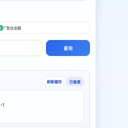
广告位出租
置
查询
已备案
刷新缓存
-1