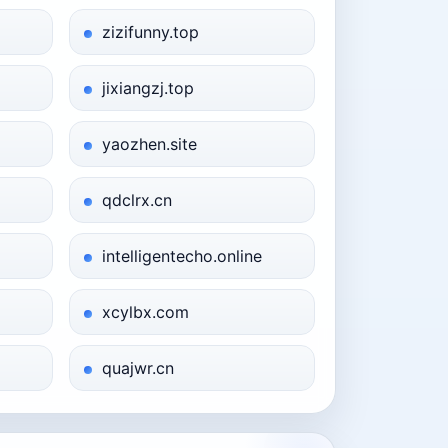
zizifunny.top
jixiangzj.top
yaozhen.site
qdclrx.cn
intelligentecho.online
xcylbx.com
quajwr.cn