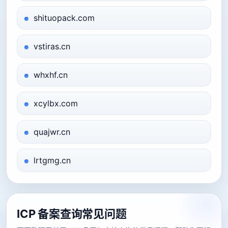
shituopack.com
vstiras.cn
whxhf.cn
xcylbx.com
quajwr.cn
lrtgmg.cn
ICP 备案查询常见问题