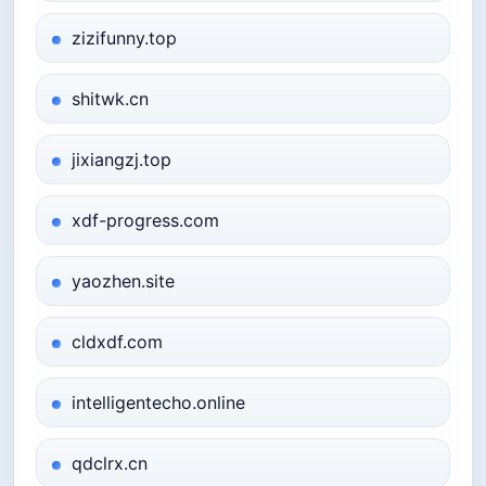
zizifunny.top
shitwk.cn
jixiangzj.top
xdf-progress.com
yaozhen.site
cldxdf.com
intelligentecho.online
qdclrx.cn