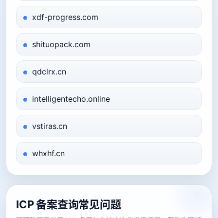
xdf-progress.com
shituopack.com
qdclrx.cn
intelligentecho.online
vstiras.cn
whxhf.cn
ICP 备案查询常见问题