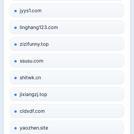
jyys1.com
linghang123.com
zizifunny.top
ssusu.com
shitwk.cn
jixiangzj.top
cldxdf.com
yaozhen.site