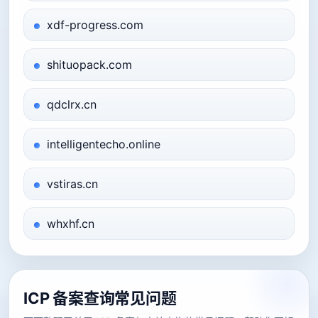
xdf-progress.com
shituopack.com
qdclrx.cn
intelligentecho.online
vstiras.cn
whxhf.cn
ICP 备案查询常见问题