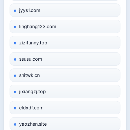
jyys1.com
linghang123.com
zizifunny.top
ssusu.com
shitwk.cn
jixiangzj.top
cldxdf.com
yaozhen.site