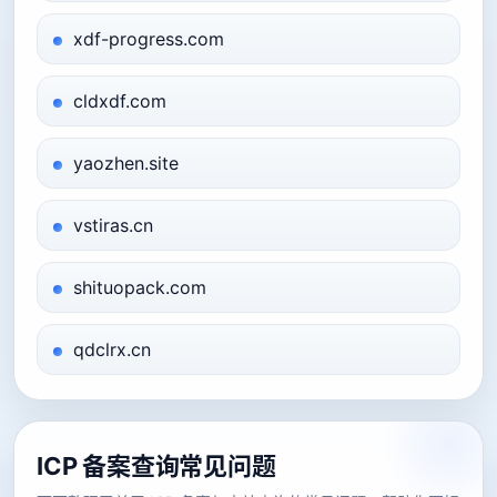
xdf-progress.com
cldxdf.com
yaozhen.site
vstiras.cn
shituopack.com
qdclrx.cn
ICP 备案查询常见问题