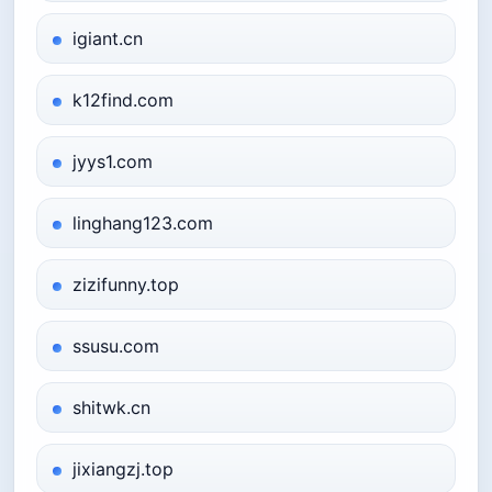
igiant.cn
k12find.com
jyys1.com
linghang123.com
zizifunny.top
ssusu.com
shitwk.cn
jixiangzj.top