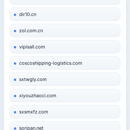
dir10.cn
zol.com.cn
vipisall.com
coscoshipping-logistics.com
sxtwgly.com
xiyouzhaoci.com
sxsmxfz.com
soripan.net