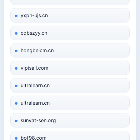
yxph-ujs.cn
cqbszyy.cn
hongbeicm.cn
vipisall.com
ultralearn.cn
ultralearn.cn
sunyat-sen.org
bof98.com