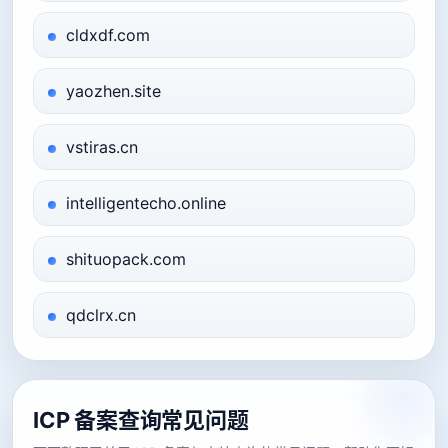
cldxdf.com
yaozhen.site
vstiras.cn
intelligentecho.online
shituopack.com
qdclrx.cn
ICP 备案查询常见问题