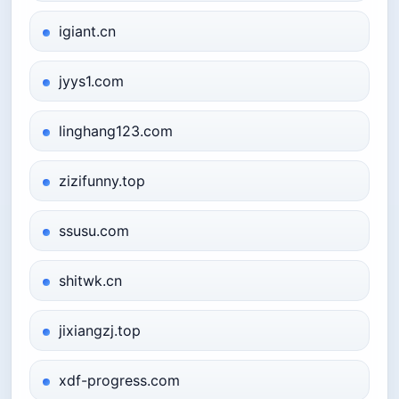
igiant.cn
jyys1.com
linghang123.com
zizifunny.top
ssusu.com
shitwk.cn
jixiangzj.top
xdf-progress.com