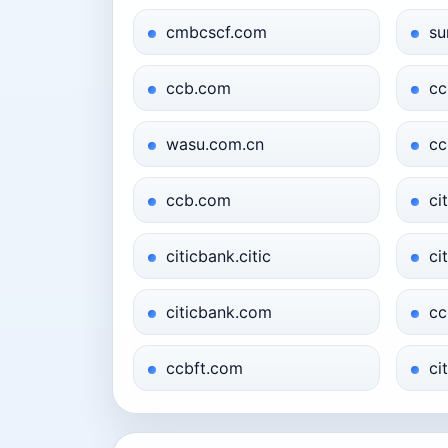
cmbcscf.com
su
ccb.com
cc
wasu.com.cn
cc
ccb.com
ci
citicbank.citic
ci
citicbank.com
cc
ccbft.com
ci