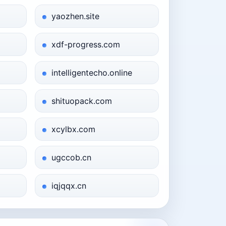
yaozhen.site
xdf-progress.com
intelligentecho.online
shituopack.com
xcylbx.com
ugccob.cn
iqjqqx.cn