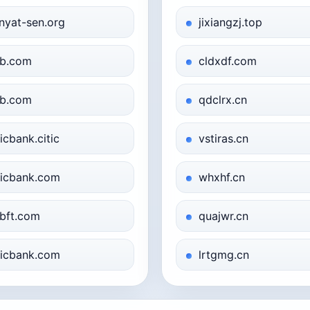
nyat-sen.org
jixiangzj.top
b.com
cldxdf.com
b.com
qdclrx.cn
ticbank.citic
vstiras.cn
ticbank.com
whxhf.cn
bft.com
quajwr.cn
ticbank.com
lrtgmg.cn