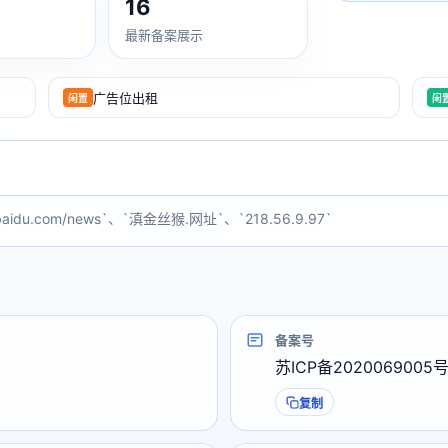
16
最新备案展示
广告位出租
闲置
闲
baidu.com/news`、`滇金丝猴.网址`、`218.56.9.97`
备案号
苏ICP备2020069005号
复制