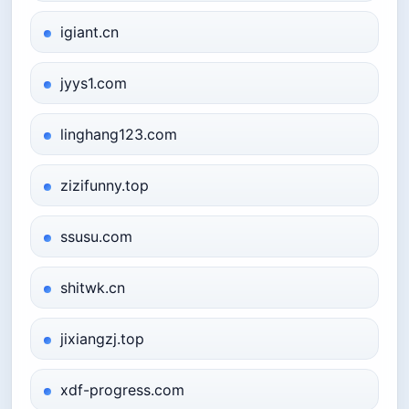
igiant.cn
jyys1.com
linghang123.com
zizifunny.top
ssusu.com
shitwk.cn
jixiangzj.top
xdf-progress.com