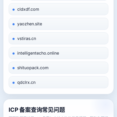
cldxdf.com
yaozhen.site
vstiras.cn
intelligentecho.online
shituopack.com
qdclrx.cn
ICP 备案查询常见问题