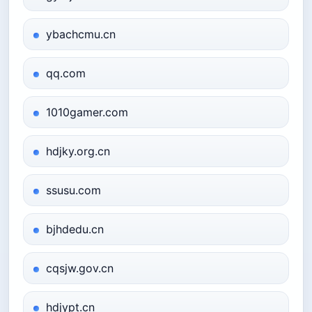
ybachcmu.cn
qq.com
1010gamer.com
hdjky.org.cn
ssusu.com
bjhdedu.cn
cqsjw.gov.cn
hdjypt.cn