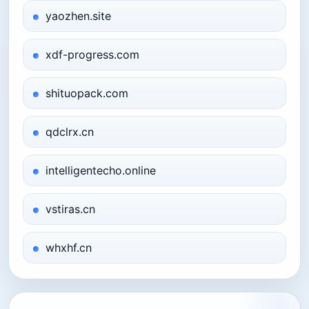
yaozhen.site
xdf-progress.com
shituopack.com
qdclrx.cn
intelligentecho.online
vstiras.cn
whxhf.cn