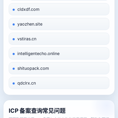
cldxdf.com
yaozhen.site
vstiras.cn
intelligentecho.online
shituopack.com
qdclrx.cn
ICP 备案查询常见问题