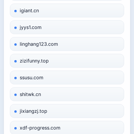
igiant.cn
jyys1.com
linghang123.com
zizifunny.top
ssusu.com
shitwk.cn
jixiangzj.top
xdf-progress.com