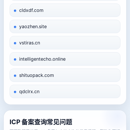
cldxdf.com
yaozhen.site
vstiras.cn
intelligentecho.online
shituopack.com
qdclrx.cn
ICP 备案查询常见问题