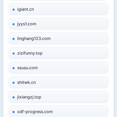
igiant.cn
jyys1.com
linghang123.com
zizifunny.top
ssusu.com
shitwk.cn
jixiangzj.top
xdf-progress.com