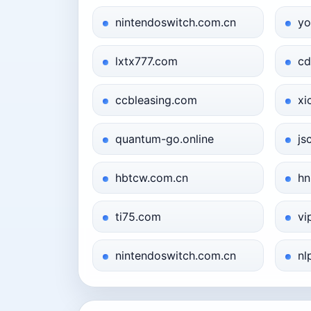
nintendoswitch.com.cn
yo
lxtx777.com
cd
ccbleasing.com
xi
quantum-go.online
js
hbtcw.com.cn
hn
ti75.com
vi
nintendoswitch.com.cn
nl