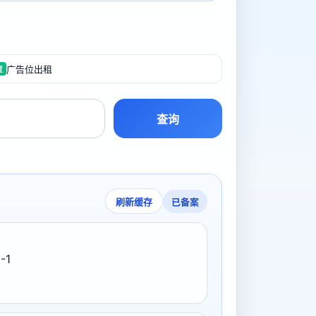
广告位出租
置
查询
已备案
刷新缓存
-1