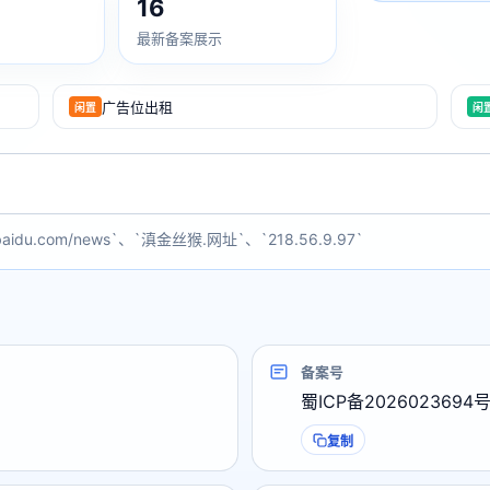
16
最新备案展示
广告位出租
闲置
闲
baidu.com/news`、`滇金丝猴.网址`、`218.56.9.97`
备案号
蜀ICP备2026023694号
复制