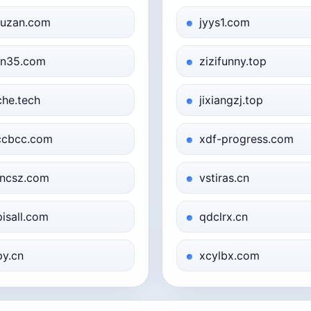
uzan.com
jyys1.com
n35.com
zizifunny.top
che.tech
jixiangzj.top
ccbcc.com
xdf-progress.com
ncsz.com
vstiras.cn
pisall.com
qdclrx.cn
py.cn
xcylbx.com