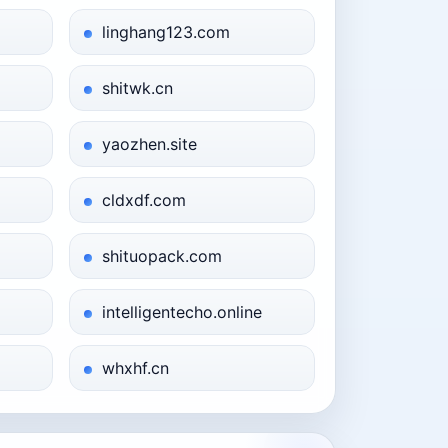
linghang123.com
shitwk.cn
yaozhen.site
cldxdf.com
shituopack.com
intelligentecho.online
whxhf.cn