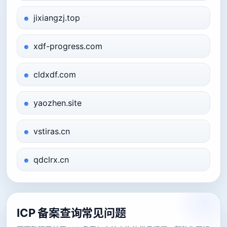
jixiangzj.top
xdf-progress.com
cldxdf.com
yaozhen.site
vstiras.cn
qdclrx.cn
ICP 备案查询常见问题