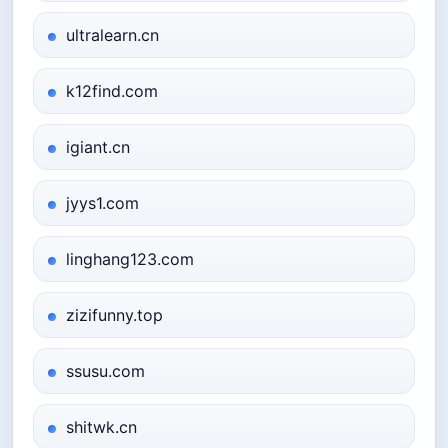
ultralearn.cn
k12find.com
igiant.cn
jyys1.com
linghang123.com
zizifunny.top
ssusu.com
shitwk.cn