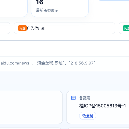
16
最新备案展示
广告位出租
闲置
闲
baidu.com/news`、`滇金丝猴.网址`、`218.56.9.97`
备案号
桂ICP备15005613号-1
复制