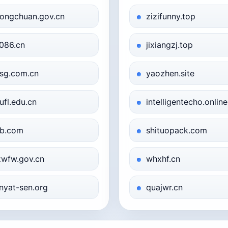
ongchuan.gov.cn
zizifunny.top
086.cn
jixiangzj.top
sg.com.cn
yaozhen.site
ufl.edu.cn
intelligentecho.online
b.com
shituopack.com
zwfw.gov.cn
whxhf.cn
nyat-sen.org
quajwr.cn