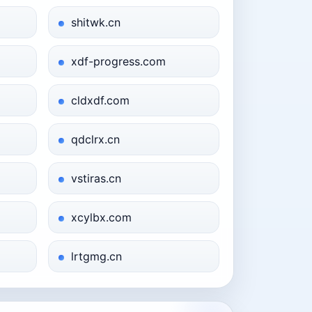
shitwk.cn
xdf-progress.com
cldxdf.com
qdclrx.cn
vstiras.cn
xcylbx.com
lrtgmg.cn