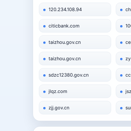
120.234.108.94
ch
citicbank.com
10
taizhou.gov.cn
ce
taizhou.gov.cn
zy
sdzc12380.gov.cn
cc
jlqz.com
js
zjj.gov.cn
su