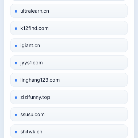
ultralearn.cn
k12find.com
igiant.cn
jyys1.com
linghang123.com
zizifunny.top
ssusu.com
shitwk.cn