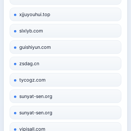
xjjuyouhui.top
slxlyb.com
guishiyun.com
zsdag.cn
tycogz.com
sunyat-sen.org
sunyat-sen.org
vipisall.com